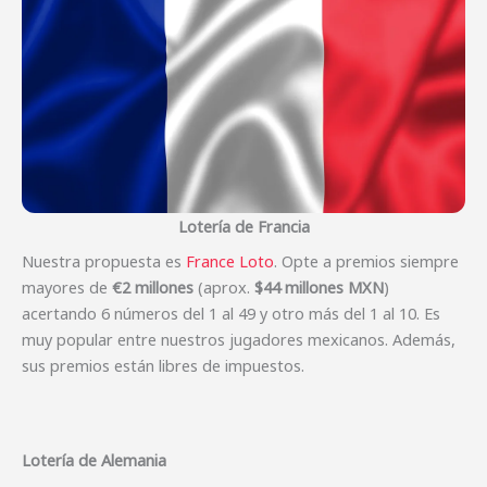
Lotería de Francia
Nuestra propuesta es
France Loto
. Opte a premios siempre
mayores de
€2 millones
(aprox.
$44 millones MXN
)
acertando 6 números del 1 al 49 y otro más del 1 al 10. Es
muy popular entre nuestros jugadores mexicanos. Además,
sus premios están libres de impuestos.
Lotería de Alemania