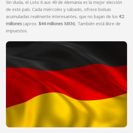
Sin duda, el Loto 6 aus 49 de Alemania es la mejor elección
de este país. Cada miércoles y sábado, ofrece bolsas
acumuladas realmente interesantes, que no bajan de los
€2
millones
(aprox.
$44 millones MXN
). También está libre de
impuestos.