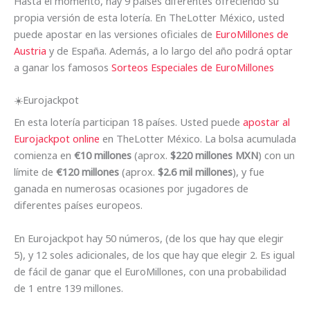
Hasta el momento, hay 9 países diferentes ofreciendo su
propia versión de esta lotería. En TheLotter México, usted
puede apostar en las versiones oficiales de
EuroMillones de
Austria
y de España. Además, a lo largo del año podrá optar
a ganar los famosos
Sorteos Especiales de EuroMillones
☀️Eurojackpot
En esta lotería participan 18 países. Usted puede
apostar al
Eurojackpot online
en TheLotter México. La bolsa acumulada
comienza en
€10 millones
(aprox.
$220 millones MXN
) con un
límite de
€120 millones
(aprox.
$2.6 mil millones
), y fue
ganada en numerosas ocasiones por jugadores de
diferentes países europeos.
En Eurojackpot hay 50 números, (de los que hay que elegir
5), y 12 soles adicionales, de los que hay que elegir 2. Es igual
de fácil de ganar que el EuroMillones, con una probabilidad
de 1 entre 139 millones.