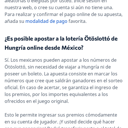
aleatorias o elegidas por usted. Inicie sesión en
nuestra web, o cree su cuenta si aún no tiene una.
Para realizar y confirmar el pago online de su apuesta,
añada su
modalidad de pago
favorita.
¿Es posible apostar a la lotería Ötöslottó de
Hungría online desde México?
Sí. Los mexicanos pueden apostar a los números de
Ötöslottó, sin necesidad de viajar a Hungría ni de
poseer un boleto. La apuesta consiste en marcar los
números que cree que saldrán ganadores en el sorteo
oficial. En caso de acertar, se garantiza el ingreso de
los premios, por los importes equivalentes a los
ofrecidos en el juego original.
Esto le permite ingresar sus premios cómodamente
en su cuenta de jugador. ¡Y usted decide qué hacer