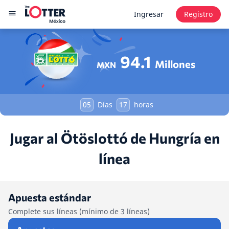
Ingresar
Registro
94.1
Millones
MXN
05
Días
17
horas
Jugar al Ötöslottó de Hungría en
línea
Apuesta estándar
Complete sus líneas (mínimo de 3 líneas)