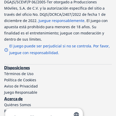
DGAJS/SCEVF/P 06/2005-Ter otorgado a Producciones
Móviles, S.A. de C.V. y la autorización específica del sitio a
través del oficio No. DGJS/DCRCA/2407/2022 de fecha 1 de
diciembre de 2022.
Juegue responsablemente
. El juego con
apuesta está prohibido para menores de 18 años. Su
finalidad es el entretenimiento; juegue con moderación y
dentro de sus límites.
El juego puede ser perjudicial si no se controla. Por favor,
juegue con responsabilidad.
Disposiciones
Términos de Uso
Política de Cookies
Aviso de Privacidad
Juego Responsable
Acerca de
Quiénes Somos
Programa de afiliados a TheLotter