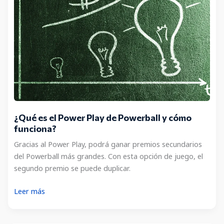
lotería
en
Estados
Unidos?
¿Qué es el Power Play de Powerball y cómo
funciona?
Gracias al Power Play, podrá ganar premios secundarios
del Powerball más grandes. Con esta opción de juego, el
segundo premio se puede duplicar.
¿Qué
Leer más
es
el Power