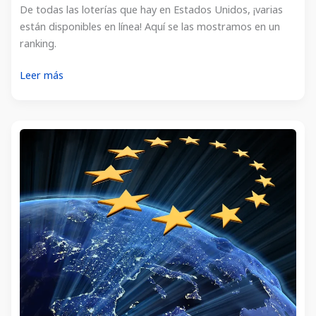
De todas las loterías que hay en Estados Unidos, ¡varias
están disponibles en línea! Aquí se las mostramos en un
ranking.
Loterías
Leer más
de
Estados
Unidos
para
jugar
en
línea