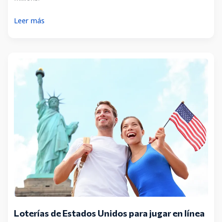
¿Qué
Leer más
es
el
Megaplier?
Loterías de Estados Unidos para jugar en línea