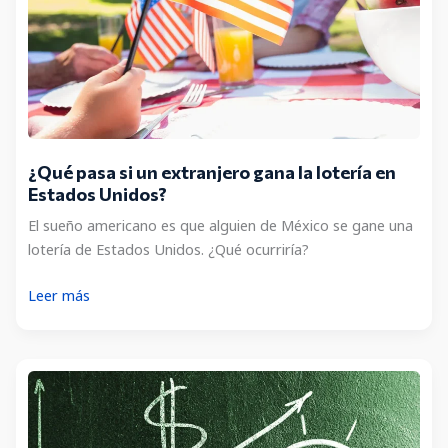
¿Qué pasa si un extranjero gana la lotería en
Estados Unidos?
El sueño americano es que alguien de México se gane una
lotería de Estados Unidos. ¿Qué ocurriría?
¿Qué
Leer más
pasa
si
un
extranjero
gana
la