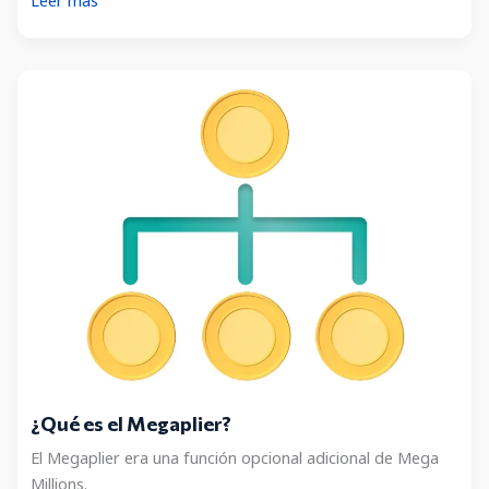
es
el
Multiplier
de
Mega
Millions?
¿Qué es el Megaplier?
El Megaplier era una función opcional adicional de Mega
Millions.