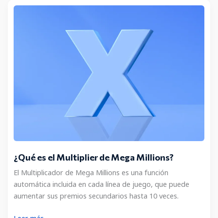
Play de
Powerball
y
cómo
funciona?
¿Qué es el Multiplier de Mega Millions?
El Multiplicador de Mega Millions es una función
automática incluida en cada línea de juego, que puede
aumentar sus premios secundarios hasta 10 veces.
¿Qué
Leer más