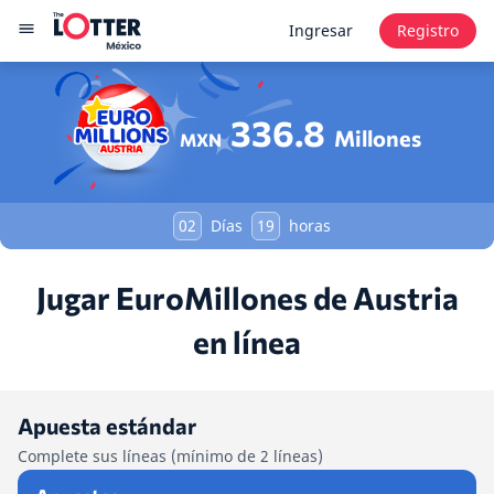
Ingresar
Registro
336.8
Millones
MXN
02
Días
19
horas
Jugar EuroMillones de Austria
en línea
Apuesta estándar
Complete sus líneas (mínimo de 2 líneas)