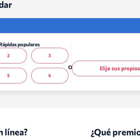
dar
Rápidas populares
2
3
O
Elija sus propi
5
6
n línea?
¿Qué premios