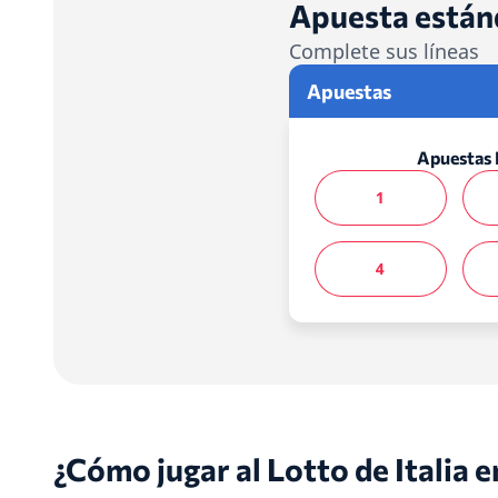
Apuesta están
Complete sus líneas
Apuestas
Apuestas 
1
4
¿Cómo jugar al Lotto de Italia e