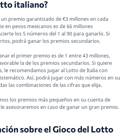
tto italiano?
ce un premio garantizado de €3 millones en cada
ente en pesos mexicanos es de 66 millones
erte los 5 números del 1 al 90 para ganarlo. Si
rtos, podrá ganar los premios secundarios.
anar el primer premio es de 1 entre 43 millones,
orable la de los premios secundarios. Si quiere
, le recomendamos jugar al Lotto de Italia con
istemático. Así, podrá jugar con más números en su
as las combinaciones de las cifras que elija.
remos los premios más pequeños en su cuenta de
, le asesoraremos en caso de ganar un gran premio.
ción sobre el Gioco del Lotto