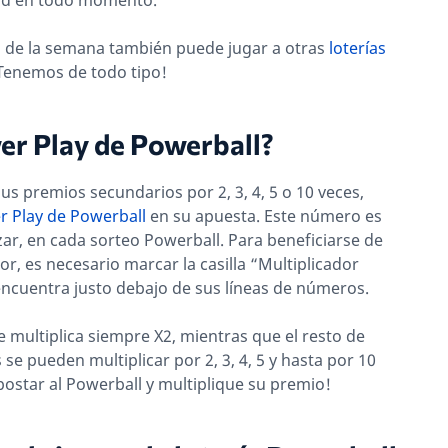
dad en todo momento.
rgo de la semana también puede jugar a otras
loterías
¡Tenemos de todo tipo!
er Play de Powerball?
sus premios secundarios por 2, 3, 4, 5 o 10 veces,
 Play de Powerball
en su apuesta. Este número es
zar, en cada sorteo Powerball. Para beneficiarse de
or, es necesario marcar la casilla “Multiplicador
encuentra justo debajo de sus líneas de números.
 multiplica siempre X2, mientras que el resto de
e pueden multiplicar por 2, 3, 4, 5 y hasta por 10
postar al Powerball y multiplique su premio!