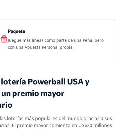
Paquete
Juegue más líneas como parte de una Peña, pero
con una Apuesta Personal propia.
 lotería Powerball USA y
 un premio mayor
ario
las loterías más populares del mundo gracias a sus
arios. El premio mayor comienza en US$20 millones