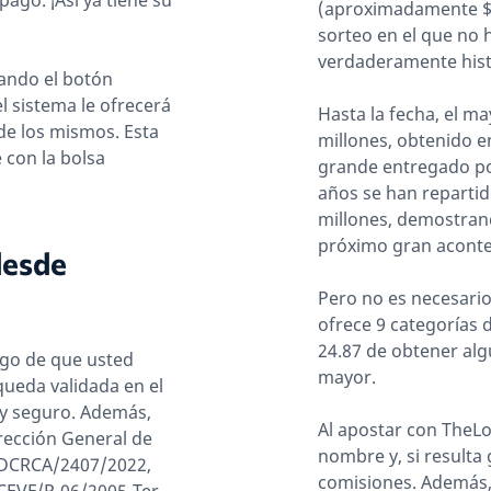
pago. ¡Así ya tiene su
(aproximadamente $3
sorteo en el que no 
verdaderamente hist
ando el botón
l sistema le ofrecerá
Hasta la fecha, el m
de los mismos. Esta
millones, obtenido e
 con la bolsa
grande entregado por
años se han reparti
millones, demostrand
próximo gran acont
desde
Pero no es necesario
ofrece 9 categorías 
24.87 de obtener alg
ego de que usted
mayor.
queda validada en el
 y seguro. Además,
Al apostar con TheLo
irección General de
nombre y, si resulta 
S/DCRCA/2407/2022,
comisiones. Además,