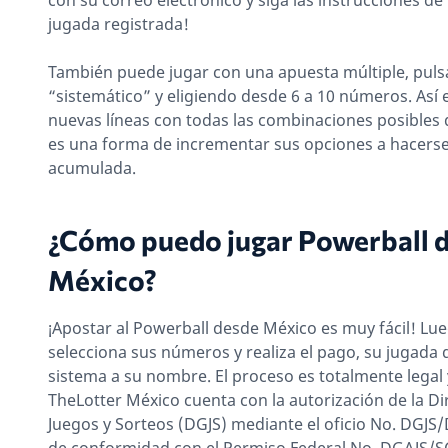
con su correo electrónico y siga las instrucciones de 
jugada registrada!
También puede jugar con una apuesta múltiple, puls
“sistemático” y eligiendo desde 6 a 10 números. Así e
nuevas líneas con todas las combinaciones posibles 
es una forma de incrementar sus opciones a hacerse
acumulada.
¿Cómo puedo jugar Powerball 
México?
¡Apostar al Powerball desde México es muy fácil! Lu
selecciona sus números y realiza el pago, su jugada 
sistema a su nombre. El proceso es totalmente legal
TheLotter México cuenta con la autorización de la D
Juegos y Sorteos (DGJS) mediante el oficio No. DGJ