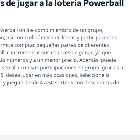
 de jugar a la lotería Powerball
Powerball online como miembro de un grupo,
ón, así como el número de líneas y participaciones
permite comprar pequeñas partes de diferentes
l, e incrementar sus chances de ganar, ya que
ás números y a un menor precio. Además, puede
sencilla con sus participaciones en grupo, gracias a
 Si desea jugar en más ocasiones, seleccione la
o”, y juegue desde 4 a 50 sorteos con descuentos de