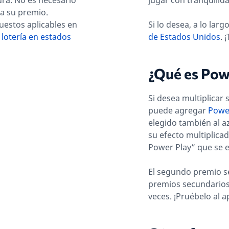
ra. No es necesario
jugar con tranquili
a su premio.
uestos aplicables en
Si lo desea, a lo la
 lotería en estados
de Estados Unidos
. 
¿Qué es Pow
Si desea multiplicar 
puede agregar
Power
elegido también al a
su efecto multiplicad
Power Play” que se 
El segundo premio se
premios secundarios s
veces. ¡Pruébelo al a