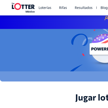
Loterías
Rifas
Resultados
Blog
Jugar lo