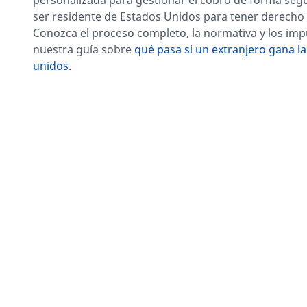
personalizada para gestionar el cobro de forma segu
ser residente de Estados Unidos para tener derecho 
Conozca el proceso completo, la normativa y los imp
nuestra guía sobre
qué pasa si un extranjero gana la
unidos
.