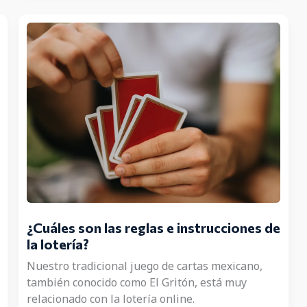
de
acertar
los
números
del
Chispazo?
¿Cuáles son las reglas e instrucciones de
la lotería?
Nuestro tradicional juego de cartas mexicano,
también conocido como El Gritón, está muy
relacionado con la lotería online.