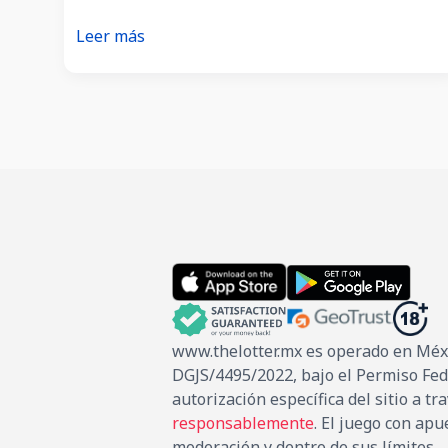
¿Cuál
Leer más
es
la
probabilidad
de
ganar
el
Melate?
www.thelotter.mx es operado en Méxic
DGJS/4495/2022, bajo el Permiso Fede
autorización específica del sitio a 
responsablemente
. El juego con ap
moderación y dentro de sus límites.