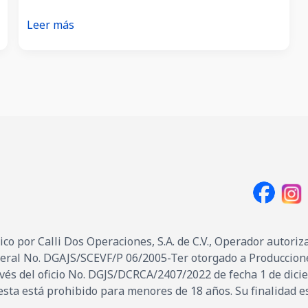
¿Cuáles
Leer más
son
las
reglas
e
instrucciones
de
la
lotería?
o por Calli Dos Operaciones, S.A. de C.V., Operador autoriza
ral No. DGAJS/SCEVF/P 06/2005-Ter otorgado a Producciones M
través del oficio No. DGJS/DCRCA/2407/2022 de fecha 1 de dic
uesta está prohibido para menores de 18 años. Su finalidad e