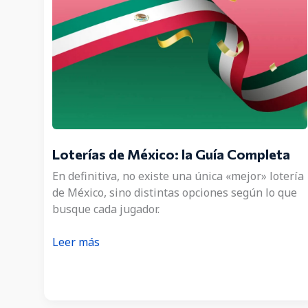
Loterías de México: la Guía Completa
En definitiva, no existe una única «mejor» lotería
de México, sino distintas opciones según lo que
busque cada jugador.
Loterías
Leer más
de
México:
la
Guía