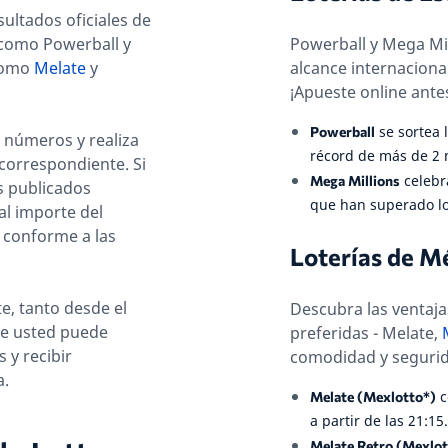
sultados oficiales de
 como Powerball y
Powerball y Mega Mil
 como
Melate
y
alcance internaciona
¡Apueste online ante
se sortea 
Powerball
s números y realiza
récord de más de 2 m
 correspondiente. Si
celebra
Mega Millions
s publicados
que han superado los
al importe del
, conforme a las
Loterías de M
e, tanto desde el
Descubra las ventajas
de usted puede
preferidas - Melate,
 y recibir
comodidad y segurid
a.
c
Melate (Mexlotto*)
a partir de las 21:15.
Melate Retro (Mexlot