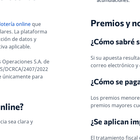
acumulaciones.
Premios y no
lotería online
que
lares. La plataforma
cción de datos y
¿Cómo sabré s
va aplicable.
Si su apuesta result
s Operaciones S.A. de
correo electrónico y
DGJS/DCRCA/2407/2022
ble únicamente para
¿Cómo se paga
Los premios menores
online?
premios mayores cue
¿Se aplican i
ia sea clara y
El tratamiento fiscal