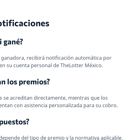
tificaciones
i gané?
a ganadora, recibirá notificación automática por
 en su cuenta personal de TheLotter México.
n los premios?
 se acreditan directamente, mientras que los
ntan con asistencia personalizada para su cobro.
mpuestos?
 depende del tipo de premio y la normativa aplicable.