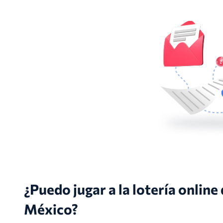
¿Puedo jugar a la lotería online
México?