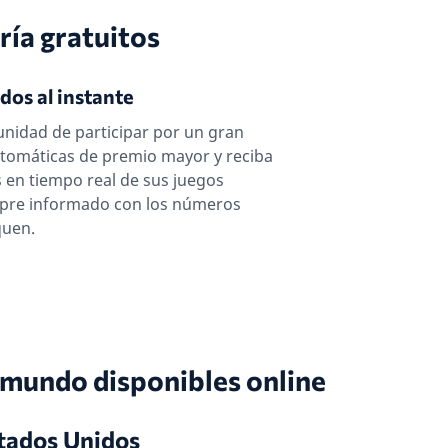
ría gratuitos
ados al instante
unidad de participar por un gran
automáticas de premio mayor y reciba
s en tiempo real de sus juegos
mpre informado con los números
quen.
 mundo disponibles online
stados Unidos