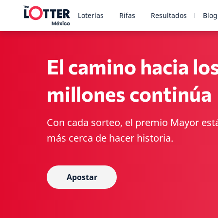
Loterías
Rifas
Resultados
Blog
El camino hacia los
millones continúa
Con cada sorteo, el premio Mayor est
más cerca de hacer historia.
Apostar