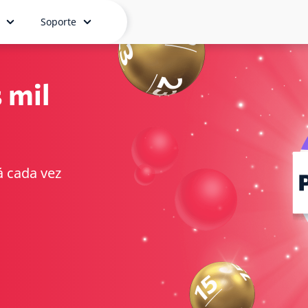
Soporte
 mil
á cada vez