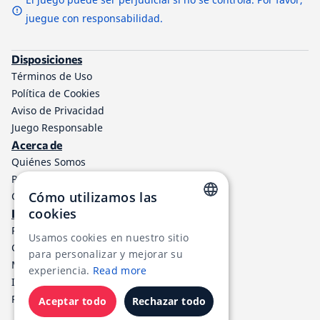
juegue con responsabilidad.
Disposiciones
Términos de Uso
Política de Cookies
Aviso de Privacidad
Juego Responsable
Acerca de
Quiénes Somos
Programa de afiliados a TheLotter
Cómo utilizamos las
Contáctenos
cookies
Información
ENGLISH
Resultados de lotería
Usamos cookies en nuestro sitio
Centro de ayuda
RUSSIAN
para personalizar y mejorar su
Métodos de Pago
experiencia.
Read more
GERMAN
Impuestos de Loterías
RSS
FRENCH
Aceptar todo
Rechazar todo