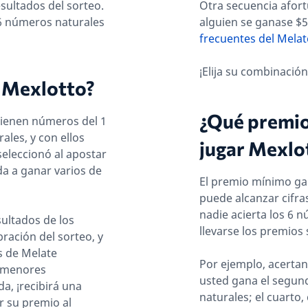
esultados del sorteo.
Otra secuencia afortu
 6 números naturales
alguien se ganase $
frecuentes del Melat
¡Elija su combinació
n Mexlotto?
¿Qué premio
ntienen números del 1
ales, y con ellos
jugar Mexlo
seleccionó al apostar
da a ganar varios de
El premio mínimo ga
puede alcanzar cifra
nadie acierta los 6 
sultados de los
llevarse los premios
bración del sorteo, y
 de Melate
Por ejemplo, acertan
s menores
usted gana el segun
a, ¡recibirá una
naturales; el cuarto
r su premio al