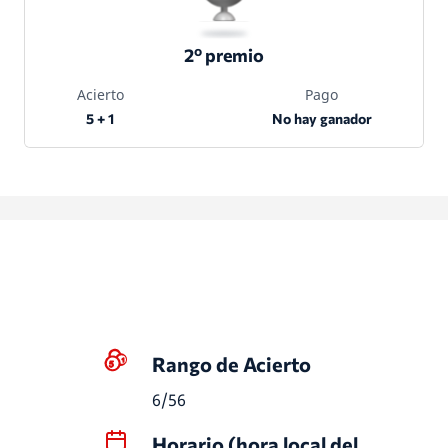
2º premio
Acierto
Pago
5 + 1
No hay ganador
Rango de Acierto
6/56
Horario (hora local del