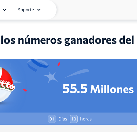
Soporte
 los números ganadores del
55.5
Millones
01
Días
10
horas