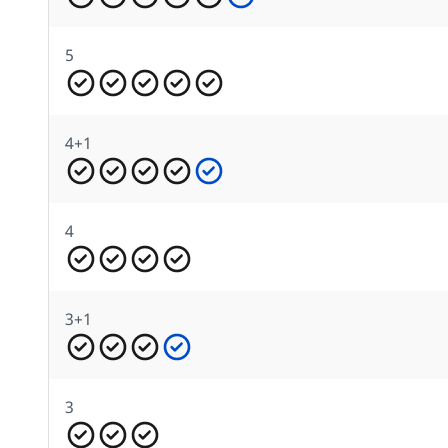
5
4+1
4
3+1
3