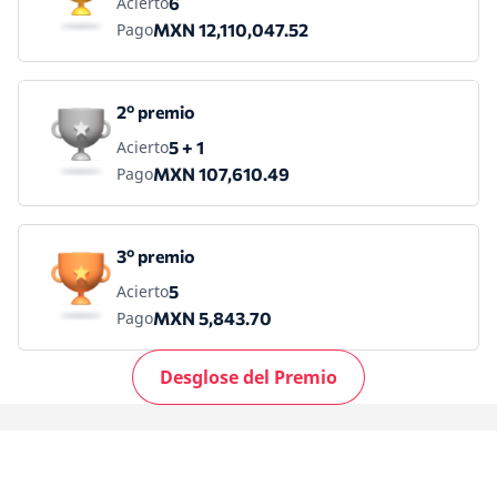
Acierto
6
Pago
MXN 12,110,047.52
2º premio
Acierto
5 + 1
Pago
MXN 107,610.49
3º premio
Acierto
5
Pago
MXN 5,843.70
Desglose del Premio