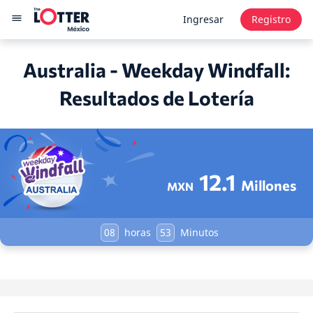
Ingresar
Registro
Australia - Weekday Windfall:
Resultados de Lotería
12.1
Millones
MXN
08
horas
53
Minutos