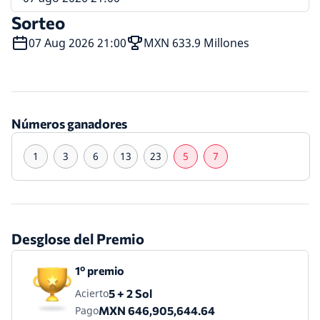
Sorteo
07 Aug 2026 21:00
MXN 633.9 Millones
Números ganadores
1
3
6
13
23
5
7
Desglose del Premio
1º premio
Acierto
5 + 2 Sol
Pago
MXN 646,905,644.64