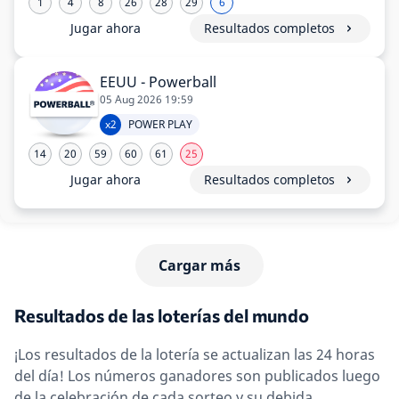
1
4
8
26
28
29
6
Jugar ahora
Resultados completos
EEUU - Powerball
05 Aug 2026 19:59
x2
POWER PLAY
14
20
59
60
61
25
Jugar ahora
Resultados completos
Cargar más
Resultados de las loterías del mundo
¡Los resultados de la lotería se actualizan las 24 horas
del día! Los números ganadores son publicados luego
de la celebración de cada sorteo y su debida