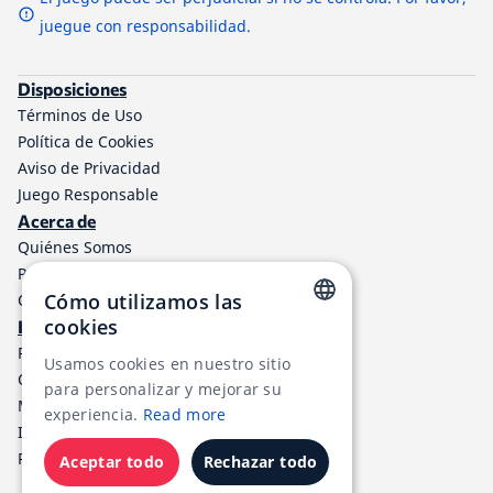
juegue con responsabilidad.
Disposiciones
Términos de Uso
Política de Cookies
Aviso de Privacidad
Juego Responsable
Acerca de
Quiénes Somos
Programa de afiliados a TheLotter
Cómo utilizamos las
Contáctenos
cookies
Información
ENGLISH
Resultados de lotería
Usamos cookies en nuestro sitio
Centro de ayuda
RUSSIAN
para personalizar y mejorar su
Métodos de Pago
experiencia.
Read more
GERMAN
Impuestos de Loterías
RSS
FRENCH
Aceptar todo
Rechazar todo