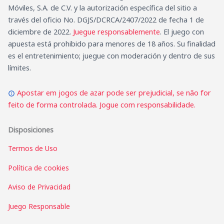
Móviles, S.A. de C.V. y la autorización específica del sitio a
través del oficio No. DGJS/DCRCA/2407/2022 de fecha 1 de
diciembre de 2022.
Juegue responsablemente
. El juego con
apuesta está prohibido para menores de 18 años. Su finalidad
es el entretenimiento; juegue con moderación y dentro de sus
límites.
Apostar em jogos de azar pode ser prejudicial, se não for
feito de forma controlada. Jogue com responsabilidade.
Disposiciones
Termos de Uso
Política de cookies
Aviso de Privacidad
Juego Responsable