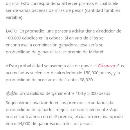
ocurra! Esto correspondería al tercer premio, el cual suele
ser de varias decenas de miles de pesos (cantidad también
variable).
DATO: En promedio, una persona adulta tiene alrededor de
100,000 cabellos en la cabeza. Si en uno de ellos se
encontrase la combinación ganadora, ¡esa sería su
probabilidad de ganar el tercer premio de Melate!
⭐️Esta probabilidad se asemeja a la de ganar el
Chispazo
. Sus
acumulados suelen ser de alrededor de 150,000 pesos, y la
probabilidad de acertar es de 1 entre 98,920.
💰💰Su probabilidad de ganar entre 100 y 5,000 pesos
Según vamos avanzando en los premios secundarios, la
probabilidad de ganarlos mejora considerablemente. Aquí
nos encontramos con el 4º premio, el cual ofrece una opción
entre 44,000 de ganar varios miles de pesos.