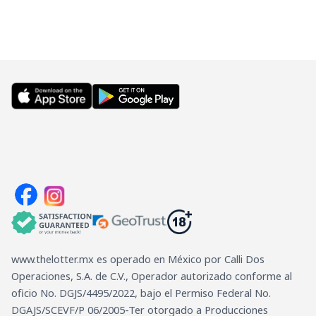
probabilidad
de
ganar
el
Melate?
www.thelotter.mx es operado en México por Calli Dos
Operaciones, S.A. de C.V., Operador autorizado conforme al
oficio No. DGJS/4495/2022, bajo el Permiso Federal No.
DGAJS/SCEVF/P 06/2005-Ter otorgado a Producciones