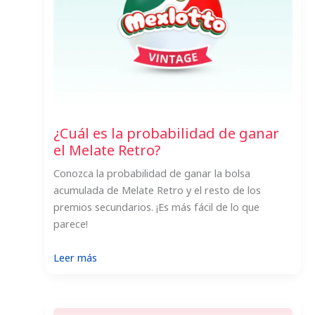
los
números
del
Chispazo?
¿Cuál es la probabilidad de ganar
el Melate Retro?
Conozca la probabilidad de ganar la bolsa
acumulada de Melate Retro y el resto de los
premios secundarios. ¡Es más fácil de lo que
parece!
:
Leer más
¿Cuál
es
la