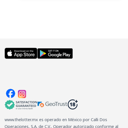
es
la
probabilidad
de
ganar
el
Melate?
www.thelotter.mx es operado en México por Calli Dos
Operaciones, S.A. de C.V., Operador autorizado conforme al