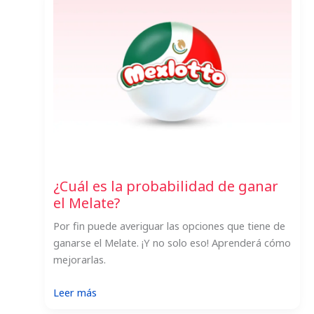
probabilidad
de
ganar
el
Melate
Retro?
¿Cuál es la probabilidad de ganar
el Melate?
Por fin puede averiguar las opciones que tiene de
ganarse el Melate. ¡Y no solo eso! Aprenderá cómo
mejorarlas.
:
Leer más
¿Cuál