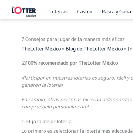
Ir
al
Loterías
Casino
Rasca y Gana
contenido
7 Consejos para jugar de la manera más eficaz
TheLotter México
»
Blog de TheLotter México
»
In
☑️100% recomendado por TheLotter México
¡Participar en nuestras loterías es seguro, fácil y
ganaron la lotería!
En cambio, otras personas hicieron oídos sordos…
compruébelo personalmente!
1. Elija la mejor lotería
Lo primero es seleccionar la lotería mas adecuad