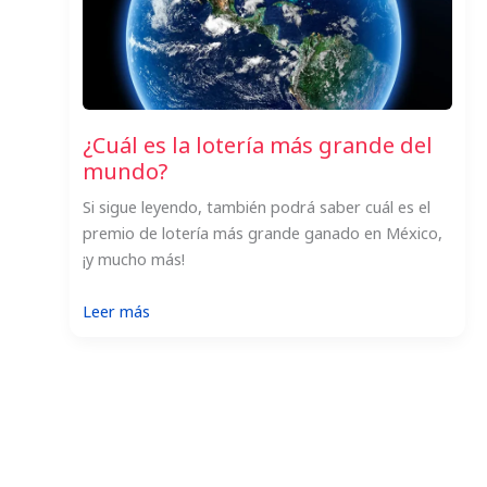
¿Cuál es la lotería más grande del
mundo?
Si sigue leyendo, también podrá saber cuál es el
premio de lotería más grande ganado en México,
¡y mucho más!
:
Leer más
¿Cuál
es
la
lotería
más
grande