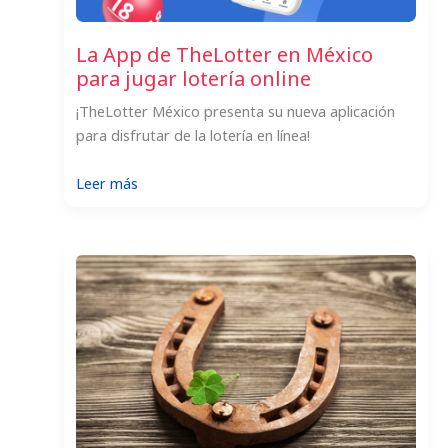
La App de TheLotter en México
para jugar lotería online
¡TheLotter México presenta su nueva aplicación
para disfrutar de la lotería en línea!
:
Leer más
La
App
de
TheLotter
en
México
para
jugar
lotería
online