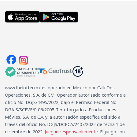
del
mundo?
www.thelotter.mx es operado en México por Calli Dos
Operaciones, S.A. de C.V., Operador autorizado conforme al
oficio No. DGJS/4495/2022, bajo el Permiso Federal No.
DGAJS/SCEVF/P 06/2005-Ter otorgado a Producciones
Móviles, S.A. de C.V. y la autorización específica del sitio a
través del oficio No. DGJS/DCRCA/2407/2022 de fecha 1 de
diciembre de 2022.
Juegue responsablemente
. El juego con