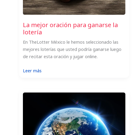
La mejor oración para ganarse la
lotería
En TheLotter México le hemos seleccionado las
mejores loterías que usted podría ganarse luego
de recitar esta oración y jugar online.
:
Leer más
La
mejor
oración
para
ganarse
la
lotería