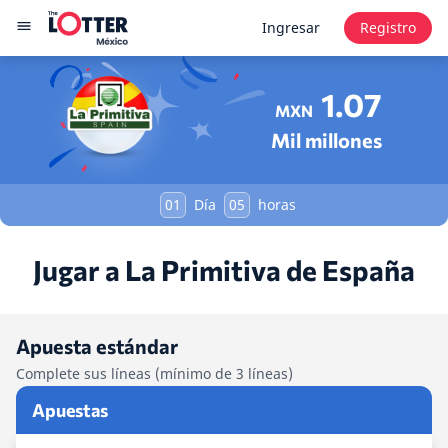
Ingresar
Registro
1.07
MXN
Mil millones
01
Día
05
horas
Jugar a La Primitiva de España
Apuesta estándar
Complete sus líneas (mínimo de 3 líneas)
Apuestas