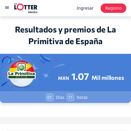
Ingresar
Registro
Resultados y premios de La
Primitiva de España
1.07
Mil millones
MXN
01
Días
11
horas