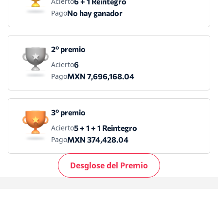
Acierto
6 + 1 Reintegro
Pago
No hay ganador
2º premio
Acierto
6
Pago
MXN 7,696,168.04
3º premio
Acierto
5 + 1 + 1 Reintegro
Pago
MXN 374,428.04
Desglose del Premio