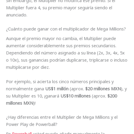
Sin embargo, el Multiplier no modifica ese premio. Si el
Multiplier fuera 4, su premio mayor seguiría siendo el
anunciado.
¿Cuánto puede ganar con el multiplicador de Mega Millions?
Aunque el premio mayor no cambia, el Multiplier puede
aumentar considerablemente sus premios secundarios.
Dependiendo del número asignado a su línea (2x, 3x, 4x, 5x
o 10x), sus ganancias podrían duplicarse, triplicarse o incluso
multiplicarse por diez.
Por ejemplo, si acierta los cinco números principales y
normalmente gana
US$1 millón
(aprox.
$20 millones MXN
), y
su Multiplier es 10, ¡ganará
US$10 millones
(aprox.
$200
millones MXN
)!
¿Hay diferencias entre el Multiplier de Mega Millions y el
Power Play de Powerball?
En
Powerball
usted puede añadir manualmente la