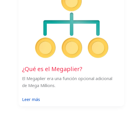
para
jugar
en
línea
¿Qué es el Megaplier?
El Megaplier era una función opcional adicional
de Mega Millions.
:
Leer más
¿Qué
es
el
Megaplier?