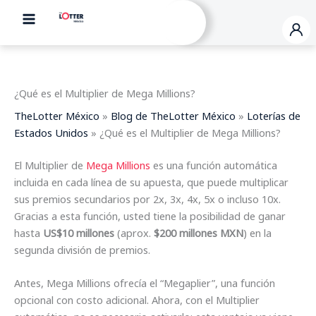
Ir
al
contenido
¿Qué es el Multiplier de Mega Millions?
TheLotter México
»
Blog de TheLotter México
»
Loterías de
Estados Unidos
»
¿Qué es el Multiplier de Mega Millions?
El Multiplier de
Mega Millions
es una función automática
incluida en cada línea de su apuesta, que puede multiplicar
sus premios secundarios por 2x, 3x, 4x, 5x o incluso 10x.
Gracias a esta función, usted tiene la posibilidad de ganar
hasta
US$10 millones
(aprox.
$200 millones MXN
) en la
segunda división de premios.
Antes, Mega Millions ofrecía el “Megaplier”, una función
opcional con costo adicional. Ahora, con el Multiplier