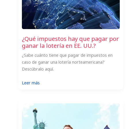
¿Qué impuestos hay que pagar por
ganar la lotería en EE. UU.?
¿Sabe cuánto tiene que pagar de impuestos en
caso de ganar una lotería norteamericana?
Descúbralo aquí.
:
Leer más
¿Qué
impuestos
hay
que
pagar
por