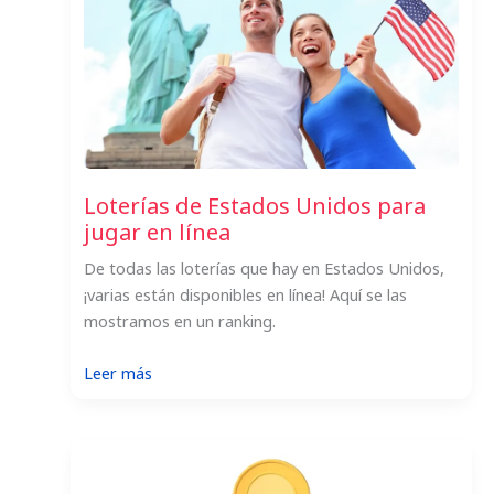
ganar
la
lotería
en
EE.
UU.?
Loterías de Estados Unidos para
jugar en línea
De todas las loterías que hay en Estados Unidos,
¡varias están disponibles en línea! Aquí se las
mostramos en un ranking.
:
Leer más
Loterías
de
Estados
Unidos