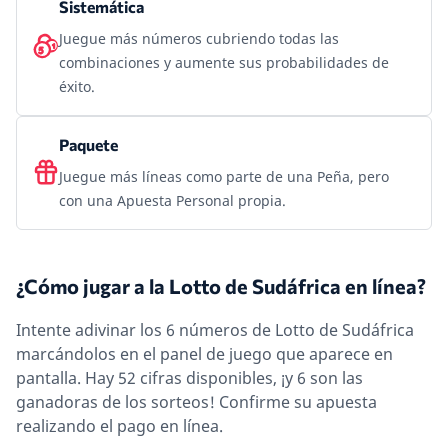
Sistemática
Juegue más números cubriendo todas las
combinaciones y aumente sus probabilidades de
éxito.
Paquete
Juegue más líneas como parte de una Peña, pero
con una Apuesta Personal propia.
¿Cómo jugar a la Lotto de Sudáfrica en línea?
Intente adivinar los 6 números de Lotto de Sudáfrica
marcándolos en el panel de juego que aparece en
pantalla. Hay 52 cifras disponibles, ¡y 6 son las
ganadoras de los sorteos! Confirme su apuesta
realizando el pago en línea.