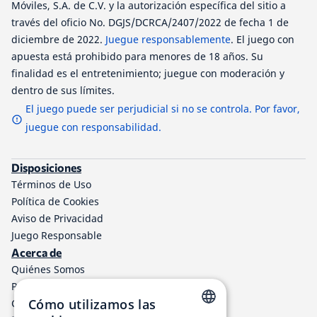
Móviles, S.A. de C.V. y la autorización específica del sitio a
través del oficio No. DGJS/DCRCA/2407/2022 de fecha 1 de
diciembre de 2022.
Juegue responsablemente
. El juego con
apuesta está prohibido para menores de 18 años. Su
finalidad es el entretenimiento; juegue con moderación y
dentro de sus límites.
El juego puede ser perjudicial si no se controla. Por favor,
juegue con responsabilidad.
Disposiciones
Términos de Uso
Política de Cookies
Aviso de Privacidad
Juego Responsable
Acerca de
Quiénes Somos
Programa de afiliados a TheLotter
Cómo utilizamos las
Contáctenos