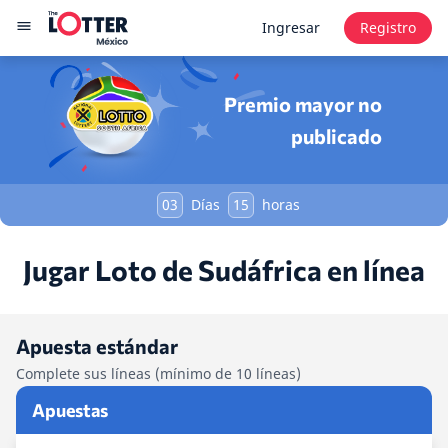
Ingresar
Registro
Premio mayor no
publicado
03
Días
15
horas
Jugar Loto de Sudáfrica en línea
Apuesta estándar
Complete sus líneas (mínimo de 10 líneas)
Apuestas