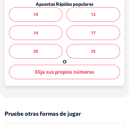
Apuestas Rápidas populares
10
12
14
17
20
25
O
Elija sus propios números
Pruebe otras formas de jugar