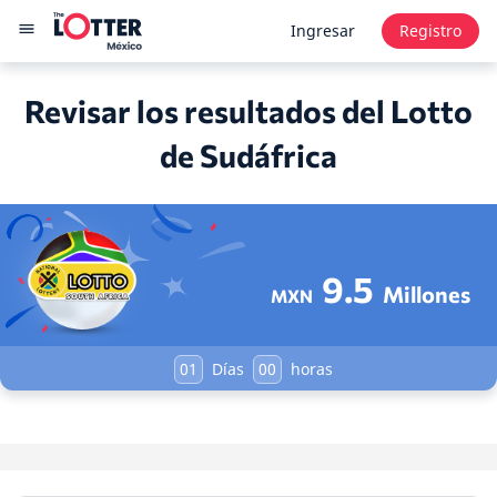
Ingresar
Registro
Revisar los resultados del Lotto
de Sudáfrica
9.5
Millones
MXN
01
Días
00
horas