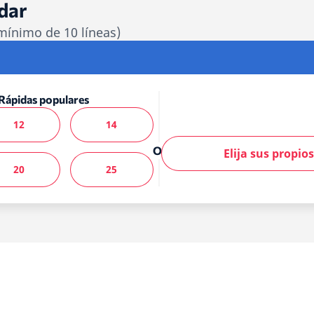
dar
mínimo de 10 líneas)
Rápidas populares
12
14
O
Elija sus propi
20
25