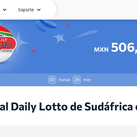
Soporte
506
MXN
07
horas
29
min
al Daily Lotto de Sudáfrica 