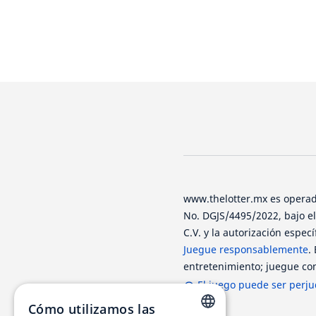
www.thelotter.mx es operado
No. DGJS/4495/2022, bajo e
C.V. y la autorización espec
Juegue responsablemente
.
entretenimiento; juegue con
El juego puede ser perjud
Cómo utilizamos las