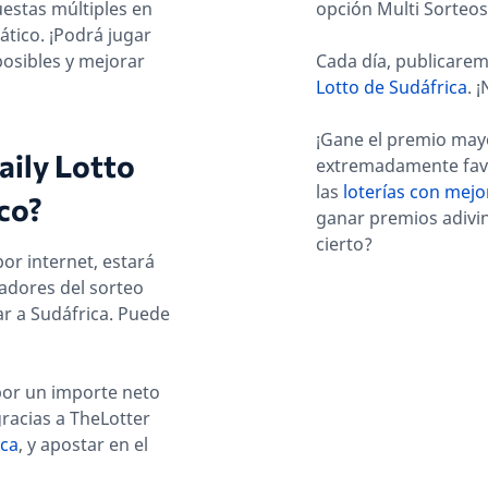
estas múltiples en
opción Multi Sorteo
ático. ¡Podrá jugar
osibles y mejorar
Cada día, publicarem
Lotto de Sudáfrica
. 
¡Gane el premio may
aily Lotto
extremadamente favor
las
loterías con mejo
co?
ganar premios adivina
cierto?
por internet, estará
adores del sorteo
jar a Sudáfrica. Puede
 por un importe neto
gracias a TheLotter
ica
, y apostar en el