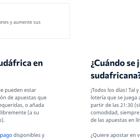
ones y aumente sus
udáfrica en
¿Cuándo se j
sudafricana
ue pueden estar
¡Todos los días! Tal 
etón de apuestas que
lotería que se juega 
requeridas, o añada
partir de las 21:30 
 libremente (a su
comodidad, siempre l
o).
de las apuestas en lí
 pago
disponibles y
¿Quiere apostar en v