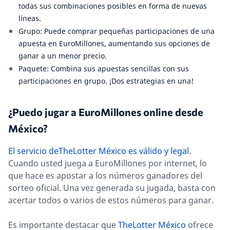
todas sus combinaciones posibles en forma de nuevas
líneas.
Grupo: Puede comprar pequeñas participaciones de una
apuesta en EuroMillones, aumentando sus opciones de
ganar a un menor precio.
Paquete: Combina sus apuestas sencillas con sus
participaciones en grupo. ¡Dos estrategias en una!
¿Puedo jugar a EuroMillones online desde
México?
El servicio deTheLotter México es válido y legal
.
Cuando usted juega a EuroMillones por internet, lo
que hace es apostar a los números ganadores del
sorteo oficial. Una vez generada su jugada, basta con
acertar todos o varios de estos números para ganar.
Es importante destacar que
TheLotter México
ofrece