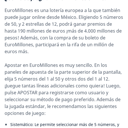
EuroMillones es una lotería europea a la que también
puede jugar online desde México. Eligiendo 5 números
de 50, y 2 estrellas de 12, podrá ganar premios de
hasta 190 millones de euros ¡más de 4.000 millones de
pesos! Además, con la compra de su boleto de
EuroMillones, participará en la rifa de un millón de
euros más.
Apostar en EuroMillones es muy sencillo. En los
paneles de apuesta de la parte superior de la pantalla,
elija 5 números del 1 al 50 y otros dos del 1 al 12.
¡Juegue tantas líneas adicionales como quiera! Luego,
pulse APOSTAR para registrarse como usuario y
seleccionar su método de pago preferido. Además de
la jugada estándar, le recomendamos las siguientes
opciones de juego:
Sistemático: Le permite seleccionar más de 5 números, y