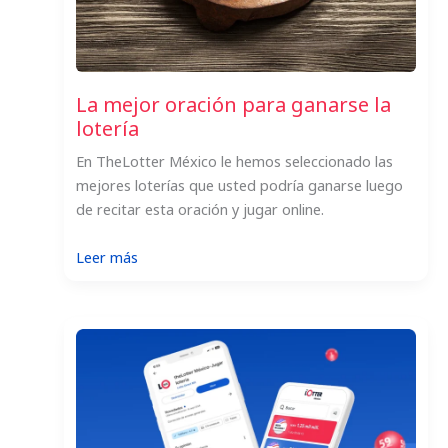
La mejor oración para ganarse la
lotería
En TheLotter México le hemos seleccionado las
mejores loterías que usted podría ganarse luego
de recitar esta oración y jugar online.
:
Leer más
La
mejor
oración
para
ganarse
la
lotería