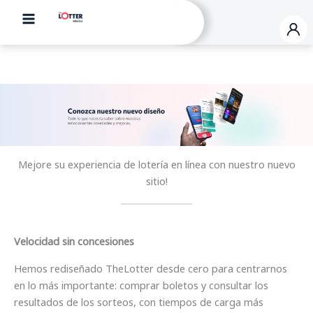
Ir
al
contenido
Mejore su experiencia de lotería en línea con nuestro nuevo
sitio!
Velocidad sin concesiones
Hemos rediseñado TheLotter desde cero para centrarnos
en lo más importante: comprar boletos y consultar los
resultados de los sorteos, con tiempos de carga más