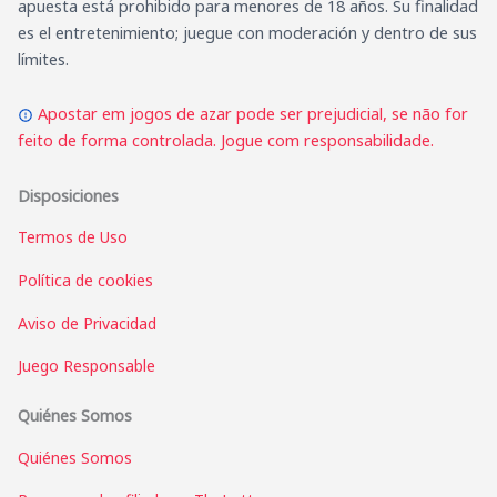
apuesta está prohibido para menores de 18 años. Su finalidad
es el entretenimiento; juegue con moderación y dentro de sus
límites.
Apostar em jogos de azar pode ser prejudicial, se não for
feito de forma controlada. Jogue com responsabilidade.
Disposiciones
Termos de Uso
Política de cookies
Aviso de Privacidad
Juego Responsable
Quiénes Somos
Quiénes Somos