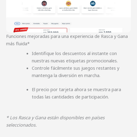
Funciones mejoradas para una experiencia de Rasca y Gana
más fluida*
Identifique los descuentos al instante con
nuestras nuevas etiquetas promocionales.
Controle fácilmente sus juegos restantes y
mantenga la diversión en marcha.
El precio por tarjeta ahora se muestra para
todas las cantidades de participación.
* Los Rasca y Gana están disponibles en países
seleccionados.