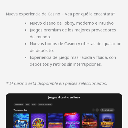
Nueva experiencia de Casino – Vea por qué le encantará*
Nuevo diseño del lobby, moderno e intuitivo.
Juegos premium de los mejores proveedores
del mundo.
Nuevos bonos de Casino y ofertas de igualación
de depósito.
Experiencia de juego más rápida y fluida, con
depósitos y retiros sin interrupciones.
* El Casino está disponible en países seleccionados.