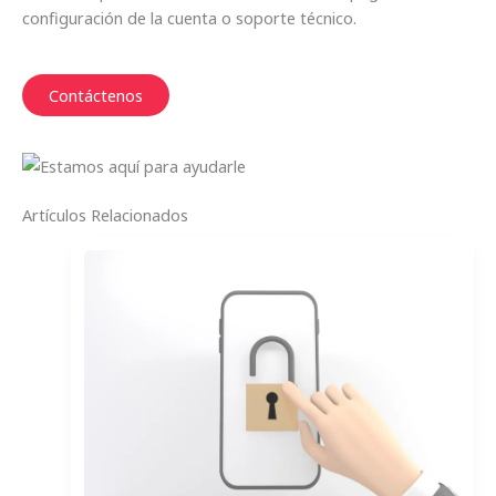
configuración de la cuenta o soporte técnico.
Contáctenos
Artículos Relacionados