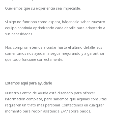
Queremos que su experiencia sea impecable.
Si algo no funciona como espera, háganoslo saber. Nuestro
equipo continúa optimizando cada detalle para adaptarlo a
sus necesidades.
Nos comprometemos a cuidar hasta el último detalle; sus
comentarios nos ayudan a seguir mejorando y a garantizar
que todo funcione correctamente.
Estamos aquí para ayudarle
Nuestro Centro de Ayuda está diseñado para ofrecer
información completa, pero sabemos que algunas consultas
requieren un trato más personal. Contáctenos en cualquier
momento para recibir asistencia 24/7 sobre pagos,