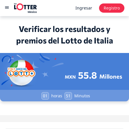
Ingresar
Registro
Verificar los resultados y
premios del Lotto de Italia
55.8
Millones
MXN
01
horas
51
Minutos