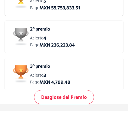
Acierto
5
Pago
MXN 55,753,833.51
2º premio
Acierto
4
Pago
MXN 236,223.84
3º premio
Acierto
3
Pago
MXN 4,799.48
Desglose del Premio