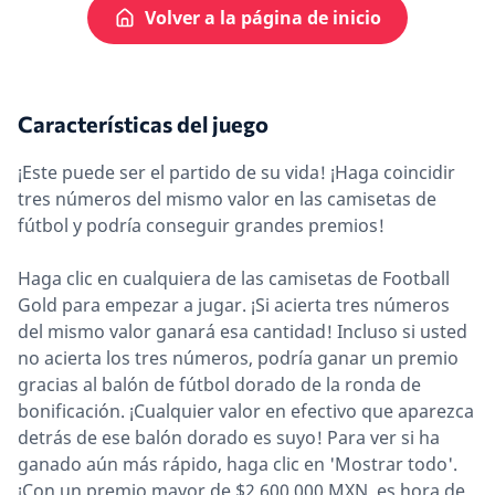
Volver a la página de inicio
Características del juego
¡Este puede ser el partido de su vida! ¡Haga coincidir
tres números del mismo valor en las camisetas de
fútbol y podría conseguir grandes premios!
Haga clic en cualquiera de las camisetas de Football
Gold para empezar a jugar. ¡Si acierta tres números
del mismo valor ganará esa cantidad! Incluso si usted
no acierta los tres números, podría ganar un premio
gracias al balón de fútbol dorado de la ronda de
bonificación. ¡Cualquier valor en efectivo que aparezca
detrás de ese balón dorado es suyo! Para ver si ha
ganado aún más rápido, haga clic en 'Mostrar todo'.
¡Con un premio mayor de $2,600,000 MXN, es hora de