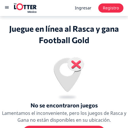
Ingresar
Registro
Juegue en línea al Rasca y gana
Football Gold
No se encontraron juegos
Lamentamos el inconveniente, pero los juegos de Rasca y
Gana no están disponibles en su ubicación.