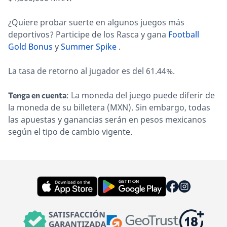
¿Quiere probar suerte en algunos juegos más
deportivos? Participe de los Rasca y gana
Football
Gold Bonus
y
Summer Spike
.
La tasa de retorno al jugador es del 61.44%.
: La moneda del juego puede diferir de
Tenga en cuenta
la moneda de su billetera (MXN). Sin embargo, todas
las apuestas y ganancias serán en pesos mexicanos
según el tipo de cambio vigente.