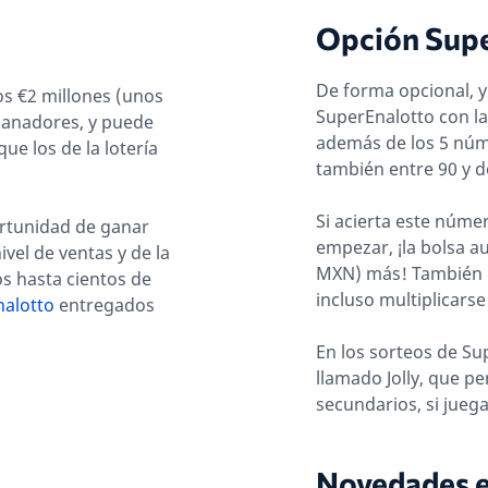
Opción Supe
De forma opcional, y
los €2 millones (unos
SuperEnalotto con l
ganadores, y puede
además de los 5 núme
ue los de la lotería
también entre 90 y d
Si acierta este núme
ortunidad de ganar
empezar, ¡la bolsa 
vel de ventas y de la
MXN) más! También 
s hasta cientos de
incluso multiplicarse
nalotto
entregados
En los sorteos de Su
llamado Jolly, que p
secundarios, si jueg
Novedades e