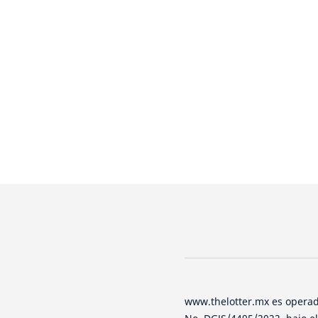
www.thelotter.mx es operado