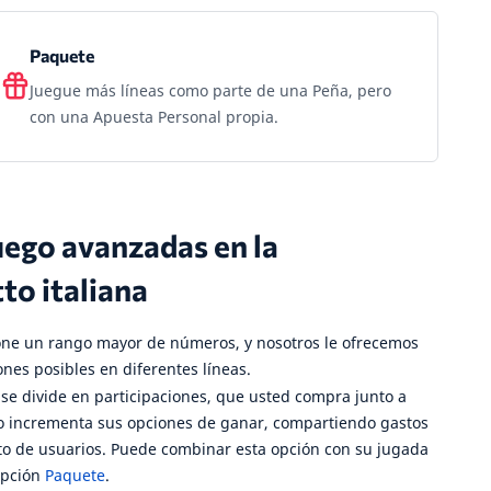
Paquete
Juegue más líneas como parte de una Peña, pero
con una Apuesta Personal propia.
uego avanzadas en la
to italiana
ione un rango mayor de números, y nosotros le ofrecemos
nes posibles en diferentes líneas.
 se divide en participaciones, que usted compra junto a
to incrementa sus opciones de ganar, compartiendo gastos
sto de usuarios. Puede combinar esta opción con su jugada
opción
Paquete
.