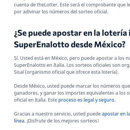
cuenta de theLotter. Este será el comprobante que l
por adivinar los números del sorteo oficial.
¿Se puede apostar en la lotería 
SuperEnalotto desde México?
Sí. Usted está en México, pero puede apostar a los 
SuperEnalotto en Italia. Los sorteos oficiales son o
Sisal (organismo oficial que ofrece esta lotería).
Desde México, usted puede marcar los números que
ganadores, y ganar los importes equivalentes a los o
oficial en Italia. Este
proceso es legal y seguro
.
Gracias a nuestro servicio, usted puede
apostar en l
línea
. ¡Disfrute de los mejores sorteos!