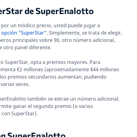
rStar de SuperEnalotto
 por un módico precio, usted puede jugar a
a
opción “SuperStar”
. Simplemente, se trata de elegir,
ros principales sobre 90, otro número adicional,
e otro panel diferente.
ro SuperStar, opta a premios mayores. Para
aumenta €2 millones (aproximadamente $44 millones
los premios secundarios aumentan, pudiendo
 varias veces.
perEnalotto también se extrae un número adicional,
ermite ganar el segundo premio (o varios
a con SuperStar).
n SuperEnalotto