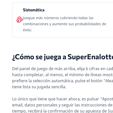
Sistemática
Juegue más números cubriendo todas las
combinaciones y aumente sus probabilidades de
éxito.
¿Cómo se juega a SuperEnalotto
Del panel de juego de más arriba, elija 6 cifras en ca
hasta completar, al menos, el mínimo de líneas mostr
prefiere la selección automática, pulse el botón “Alea
tiene lista su jugada sencilla.
Lo único que tiene que hacer ahora, es pulsar “Apost
email, datos personales y seguir las instrucciones de
tiempo, recibirá la confirmación de su apuesta de S