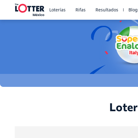
Loterías
Rifas
Resultados
Blog
Loter