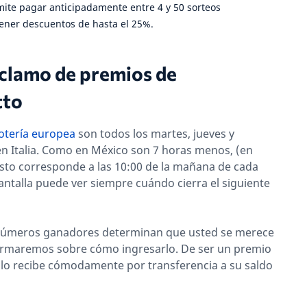
mite pagar anticipadamente entre 4 y 50 sorteos
tener descuentos de hasta el 25%.
eclamo de premios de
tto
lotería europea
son todos los martes, jueves y
en Italia. Como en México son 7 horas menos, (en
sto corresponde a las 10:00 de la mañana de cada
pantalla puede ver siempre cuándo cierra el siguiente
os números ganadores determinan que usted se merece
formaremos sobre cómo ingresarlo. De ser un premio
 lo recibe cómodamente por transferencia a su saldo