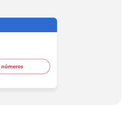
os números