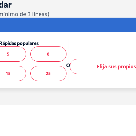
dar
mínimo de 3 líneas)
Rápidas populares
5
8
O
Elija sus propi
15
25