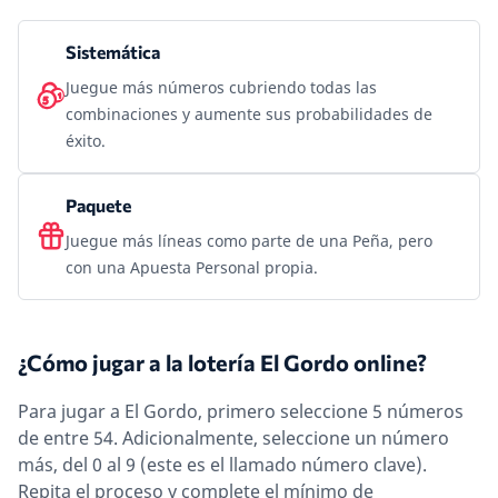
Sistemática
Juegue más números cubriendo todas las
combinaciones y aumente sus probabilidades de
éxito.
Paquete
Juegue más líneas como parte de una Peña, pero
con una Apuesta Personal propia.
¿Cómo jugar a la lotería El Gordo online?
Para jugar a El Gordo, primero seleccione 5 números
de entre 54. Adicionalmente, seleccione un número
más, del 0 al 9 (este es el llamado número clave).
Repita el proceso y complete el mínimo de