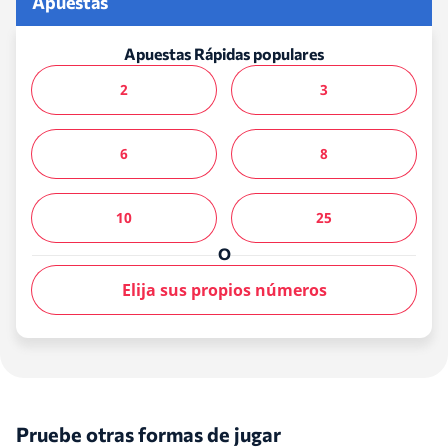
Apuestas
Apuestas Rápidas populares
2
3
6
8
10
25
O
Elija sus propios números
Pruebe otras formas de jugar