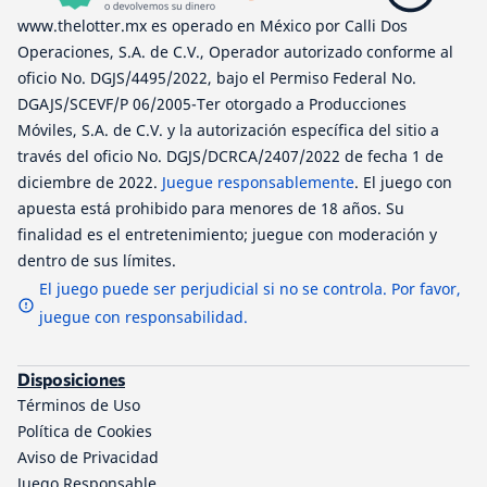
www.thelotter.mx es operado en México por Calli Dos
Operaciones, S.A. de C.V., Operador autorizado conforme al
oficio No. DGJS/4495/2022, bajo el Permiso Federal No.
DGAJS/SCEVF/P 06/2005-Ter otorgado a Producciones
Móviles, S.A. de C.V. y la autorización específica del sitio a
través del oficio No. DGJS/DCRCA/2407/2022 de fecha 1 de
diciembre de 2022.
Juegue responsablemente
. El juego con
apuesta está prohibido para menores de 18 años. Su
finalidad es el entretenimiento; juegue con moderación y
dentro de sus límites.
El juego puede ser perjudicial si no se controla. Por favor,
juegue con responsabilidad.
Disposiciones
Términos de Uso
Política de Cookies
Aviso de Privacidad
Juego Responsable