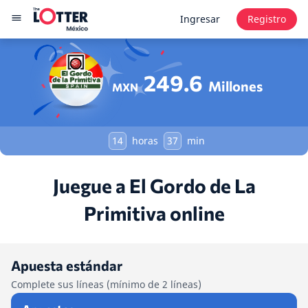
Ingresar
Registro
249.6
Millones
MXN
14
horas
37
min
Juegue a El Gordo de La
Primitiva online
Apuesta estándar
Complete sus líneas (mínimo de 2 líneas)