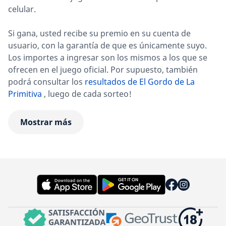
celular.
Si gana, usted recibe su premio en su cuenta de
usuario, con la garantía de que es únicamente suyo.
Los importes a ingresar son los mismos a los que se
ofrecen en el juego oficial. Por supuesto, también
podrá consultar los
resultados de El Gordo de La
Primitiva
, luego de cada sorteo!
Mostrar más