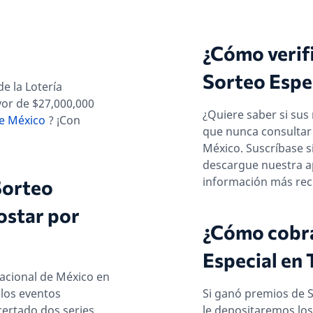
¿Cómo verifi
Sorteo Espec
e la Lotería
yor de $27,000,000
¿Quiere saber si sus
de México
? ¡Con
que nunca consultar 
México. Suscríbase si
descargue nuestra ap
información más reci
Sorteo
ostar por
¿Cómo cobra
Especial en
Nacional de México en
 los eventos
Si ganó premios de S
certado dos series
le depositaremos lo