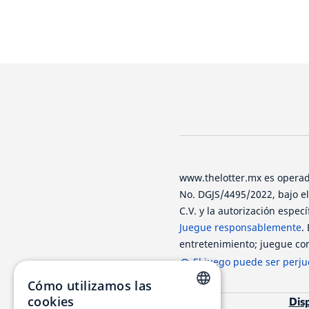
www.thelotter.mx es operado
No. DGJS/4495/2022, bajo e
C.V. y la autorización espec
Juegue responsablemente
.
entretenimiento; juegue con
El juego puede ser perjud
Cómo utilizamos las
cookies
Dis