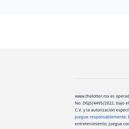
www.thelotter.mx es operado
No. DGJS/4495/2022, bajo e
C.V. y la autorización espec
Juegue responsablemente
.
entretenimiento; juegue con