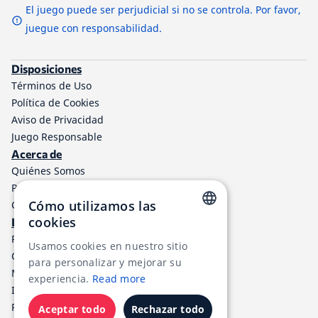
El juego puede ser perjudicial si no se controla. Por favor,
juegue con responsabilidad.
Disposiciones
Términos de Uso
Política de Cookies
Aviso de Privacidad
Juego Responsable
Acerca de
Quiénes Somos
Programa de afiliados a TheLotter
Cómo utilizamos las
Contáctenos
cookies
Información
ENGLISH
Resultados de lotería
Usamos cookies en nuestro sitio
Centro de ayuda
RUSSIAN
para personalizar y mejorar su
Métodos de Pago
experiencia.
Read more
GERMAN
Impuestos de Loterías
RSS
FRENCH
Aceptar todo
Rechazar todo