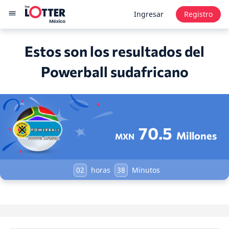
Ingresar
Registro
Estos son los resultados del
Powerball sudafricano
70.5
Millones
MXN
02
horas
38
Minutos