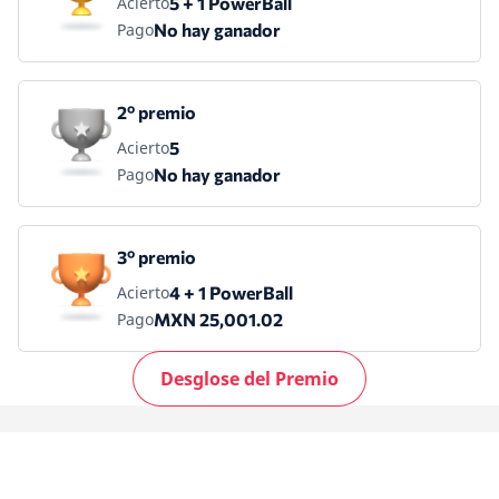
Acierto
5 + 1 PowerBall
Pago
No hay ganador
2º premio
Acierto
5
Pago
No hay ganador
3º premio
Acierto
4 + 1 PowerBall
Pago
MXN 25,001.02
Desglose del Premio