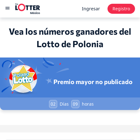
Ingresar
Registro
Vea los números ganadores del
Lotto de Polonia
Premio mayor no publicado
02
Días
09
horas