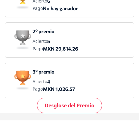
Acierto
6
Pago
No hay ganador
2º premio
Acierto
5
Pago
MXN 29,614.26
3º premio
Acierto
4
Pago
MXN 1,026.57
Desglose del Premio