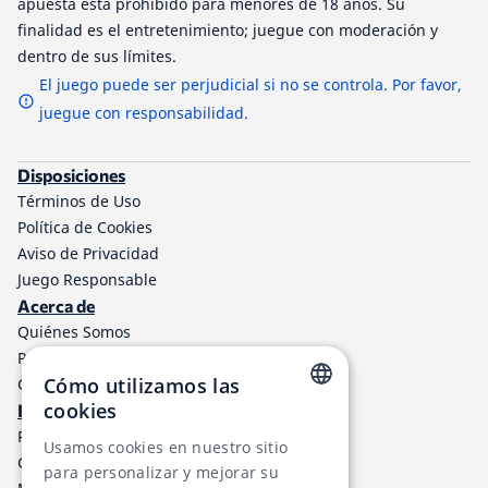
apuesta está prohibido para menores de 18 años. Su
finalidad es el entretenimiento; juegue con moderación y
dentro de sus límites.
El juego puede ser perjudicial si no se controla. Por favor,
juegue con responsabilidad.
Disposiciones
Términos de Uso
Política de Cookies
Aviso de Privacidad
Juego Responsable
Acerca de
Quiénes Somos
Programa de afiliados a TheLotter
Cómo utilizamos las
Contáctenos
cookies
Información
ENGLISH
Resultados de lotería
Usamos cookies en nuestro sitio
Centro de ayuda
RUSSIAN
para personalizar y mejorar su