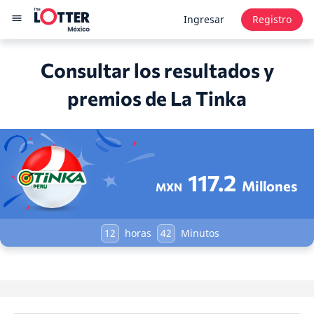
Ingresar
Registro
Consultar los resultados y
premios de La Tinka
117.2
Millones
MXN
12
horas
42
Minutos