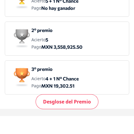
Acierto
5 + 1 Nº Chance
Pago
No hay ganador
2º premio
Acierto
5
Pago
MXN 3,558,925.50
3º premio
Acierto
4 + 1 Nº Chance
Pago
MXN 19,302.51
Desglose del Premio