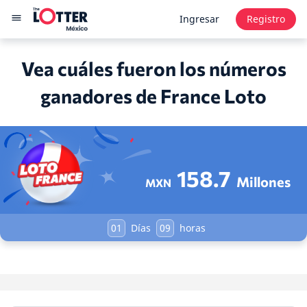
Ingresar
Registro
Vea cuáles fueron los números
ganadores de France Loto
158.7
Millones
MXN
01
Días
09
horas