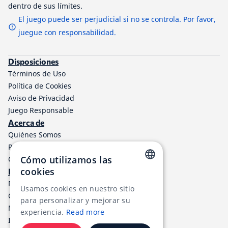
dentro de sus límites.
El juego puede ser perjudicial si no se controla. Por favor,
juegue con responsabilidad.
Disposiciones
Términos de Uso
Política de Cookies
Aviso de Privacidad
Juego Responsable
Acerca de
Quiénes Somos
Programa de afiliados a TheLotter
Cómo utilizamos las
Contáctenos
cookies
Información
ENGLISH
Resultados de lotería
Usamos cookies en nuestro sitio
Centro de ayuda
RUSSIAN
para personalizar y mejorar su
Métodos de Pago
experiencia.
Read more
GERMAN
Impuestos de Loterías