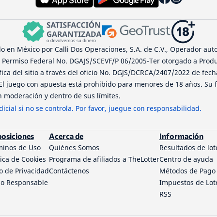
 en México por Calli Dos Operaciones, S.A. de C.V., Operador auto
l Permiso Federal No. DGAJS/SCEVF/P 06/2005-Ter otorgado a Produ
ífica del sitio a través del oficio No. DGJS/DCRCA/2407/2022 de fec
 El juego con apuesta está prohibido para menores de 18 años. Su f
 moderación y dentro de sus límites.
icial si no se controla. Por favor, juegue con responsabilidad.
posiciones
Acerca de
Información
minos de Uso
Quiénes Somos
Resultados de lot
tica de Cookies
Programa de afiliados a TheLotter
Centro de ayuda
o de Privacidad
Contáctenos
Métodos de Pago
go Responsable
Impuestos de Lot
RSS