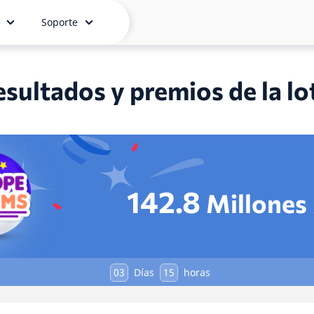
Soporte
sultados y premios de la l
142.8
Millones
03
Días
15
horas