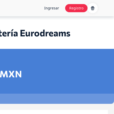
Ingresar
Registro
otería Eurodreams
MXN