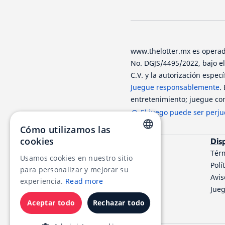
www.thelotter.mx es operado
No. DGJS/4495/2022, bajo e
C.V. y la autorización espec
Juegue responsablemente
.
entretenimiento; juegue con
El juego puede ser perjud
Cómo utilizamos las
cookies
Dis
ENGLISH
Tér
Usamos cookies en nuestro sitio
Polí
RUSSIAN
para personalizar y mejorar su
Avis
experiencia.
Read more
GERMAN
Jue
FRENCH
Aceptar todo
Rechazar todo
SPANISH