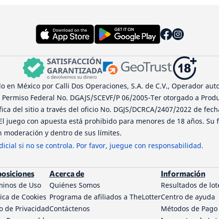
 en México por Calli Dos Operaciones, S.A. de C.V., Operador auto
l Permiso Federal No. DGAJS/SCEVF/P 06/2005-Ter otorgado a Produ
ífica del sitio a través del oficio No. DGJS/DCRCA/2407/2022 de fec
 El juego con apuesta está prohibido para menores de 18 años. Su f
 moderación y dentro de sus límites.
icial si no se controla. Por favor, juegue con responsabilidad.
posiciones
Acerca de
Información
minos de Uso
Quiénes Somos
Resultados de lot
tica de Cookies
Programa de afiliados a TheLotter
Centro de ayuda
o de Privacidad
Contáctenos
Métodos de Pago