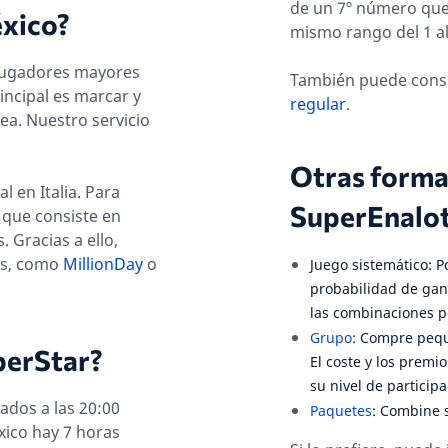
de un 7º número que 
éxico?
mismo rango del 1 al
s jugadores mayores
También puede consu
rincipal es marcar y
regular
.
nea. Nuestro servicio
Otras formas
 en Italia. Para
SuperEnalot
, que consiste en
 Gracias a ello,
nas, como
MillionDay
o
Juego sistemático: 
probabilidad de gana
las combinaciones p
Grupo
: Compre pequ
perStar?
El coste y los premi
su nivel de particip
bados a las 20:00
Paquetes
: Combine s
éxico hay 7 horas