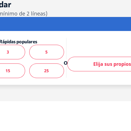
dar
mínimo de 2 líneas)
Rápidas populares
3
5
O
Elija sus propi
15
25