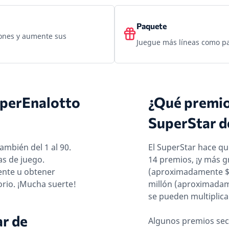
Paquete
ones y aumente sus
Juegue más líneas como pa
uperEnalotto
¿Qué premio
SuperStar d
ambién del 1 al 90.
El SuperStar hace qu
as de juego.
14 premios, ¡y más g
nte u obtener
(aproximadamente $4
rio. ¡Mucha suerte!
millón (aproximadam
se pueden multiplica
ar de
Algunos premios secu