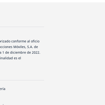
rizado conforme al oficio
cciones Móviles, S.A. de
ha 1 de diciembre de 2022.
inalidad es el
ería