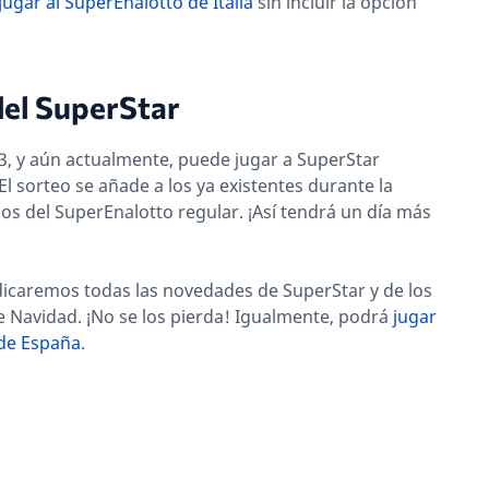
jugar al SuperEnalotto de Italia
sin incluir la opción
el SuperStar
3, y aún actualmente, puede jugar a SuperStar
El sorteo se añade a los ya existentes durante la
os del SuperEnalotto regular. ¡Así tendrá un día más
ndicaremos todas las novedades de SuperStar y de los
e Navidad. ¡No se los pierda! Igualmente, podrá
jugar
a de España
.