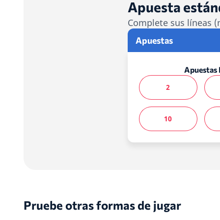
Apuesta están
Complete sus líneas (
Apuestas
Apuestas 
2
10
Pruebe otras formas de jugar