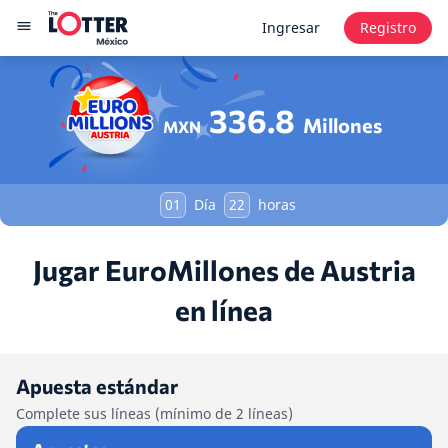
Ingresar
Registro
336.8
Millones
MXN
01
Día
22
horas
Jugar EuroMillones de Austria
en línea
Apuesta estándar
Complete sus líneas (mínimo de 2 líneas)