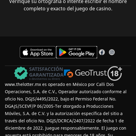
Verifique su ortografía o intente escribir el nombre
completo y exacto del juego de casino.
www.thelotter.mx es operado en México por Calli Dos
Operaciones, S.A. de C.V., Operador autorizado conforme al
oficio No. DGJS/4495/2022, bajo el Permiso Federal No.
DGAJS/SCEVF/P 06/2005-Ter otorgado a Producciones
Móviles, S.A. de C.V. y la autorización específica del sitio a
través del oficio No. DGJS/DCRCA/2407/2022 de fecha 1 de
diciembre de 2022.
Juegue responsablemente
. El juego con
apuesta está prohibido para menores de 18 años. Su