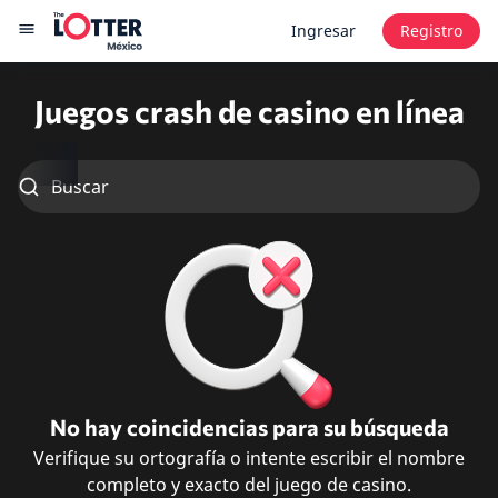
Ingresar
Registro
Juegos crash de casino en línea
No hay coincidencias para su búsqueda
Verifique su ortografía o intente escribir el nombre
completo y exacto del juego de casino.