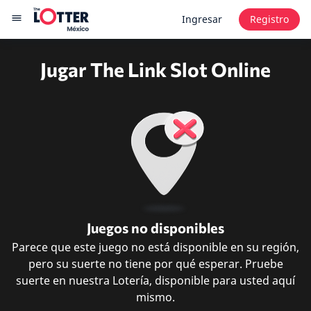
Ingresar
Registro
Jugar The Link Slot Online
Juegos no disponibles
Parece que este juego no está disponible en su región,
pero su suerte no tiene por qué esperar. Pruebe
suerte en nuestra Lotería, disponible para usted aquí
mismo.