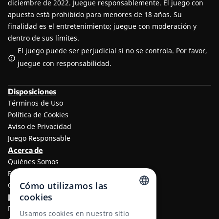
diciembre de 2022.
Juegue responsablemente
. El juego con
apuesta está prohibido para menores de 18 años. Su
finalidad es el entretenimiento; juegue con moderación y
dentro de sus límites.
El juego puede ser perjudicial si no se controla. Por favor,
juegue con responsabilidad.
Disposiciones
Términos de Uso
Política de Cookies
Aviso de Privacidad
Juego Responsable
Acerca de
Quiénes Somos
Programa de afiliados a TheLotter
Cómo utilizamos las
Contáctenos
cookies
Información
ENGLISH
Resultados de lotería
Usamos cookies en nuestro sitio