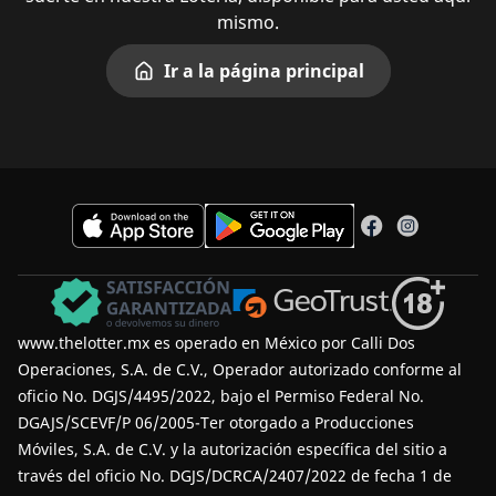
mismo.
Ir a la página principal
www.thelotter.mx es operado en México por Calli Dos
Operaciones, S.A. de C.V., Operador autorizado conforme al
oficio No. DGJS/4495/2022, bajo el Permiso Federal No.
DGAJS/SCEVF/P 06/2005-Ter otorgado a Producciones
Móviles, S.A. de C.V. y la autorización específica del sitio a
través del oficio No. DGJS/DCRCA/2407/2022 de fecha 1 de