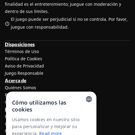
finalidad es el entretenimiento; juegue con moderación y
dentro de sus límites.
El juego puede ser perjudicial si no se controla. Por favor,
juegue con responsabilidad.
Disposiciones
Términos de Uso
Política de Cookies
Aviso de Privacidad
Juego Responsable
Acerca de
Quiénes Somos
Programa de afiliados a TheLotter
Cómo utilizamos las
Contáctenos
cookies
Información
ENGLISH
Resultados de lotería
Usamos cookies en nuestro sitio
Centro de ayuda
RUSSIAN
para personalizar y mejorar su
Métodos de Pago
experiencia.
Read more