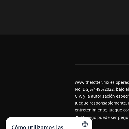
www.thelotter.mx es operado
No. DGJS/4495/2022, bajo e
C.V. y la autorización espec
Juegue responsablemente
.
entretenimiento; juegue con
El juego puede ser perjud
Cómo utilizamos las