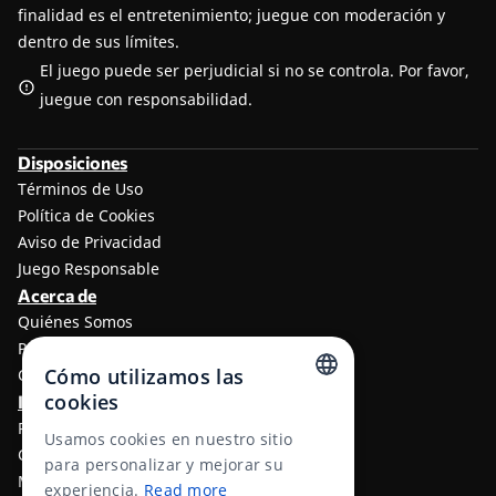
finalidad es el entretenimiento; juegue con moderación y
dentro de sus límites.
El juego puede ser perjudicial si no se controla. Por favor,
juegue con responsabilidad.
Disposiciones
Términos de Uso
Política de Cookies
Aviso de Privacidad
Juego Responsable
Acerca de
Quiénes Somos
Programa de afiliados a TheLotter
Cómo utilizamos las
Contáctenos
cookies
Información
ENGLISH
Resultados de lotería
Usamos cookies en nuestro sitio
Centro de ayuda
RUSSIAN
para personalizar y mejorar su
Métodos de Pago
experiencia.
Read more