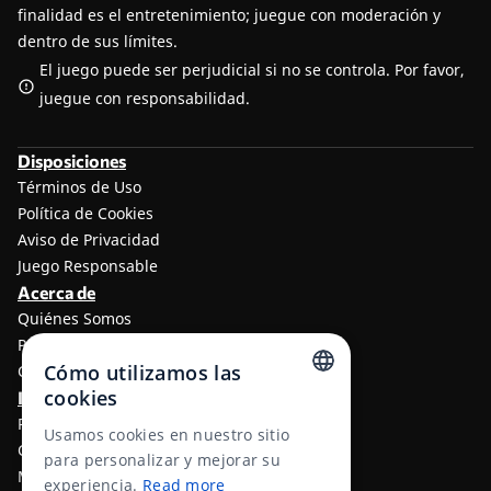
finalidad es el entretenimiento; juegue con moderación y
dentro de sus límites.
El juego puede ser perjudicial si no se controla. Por favor,
juegue con responsabilidad.
Disposiciones
Términos de Uso
Política de Cookies
Aviso de Privacidad
Juego Responsable
Acerca de
Quiénes Somos
Programa de afiliados a TheLotter
Cómo utilizamos las
Contáctenos
cookies
Información
ENGLISH
Resultados de lotería
Usamos cookies en nuestro sitio
Centro de ayuda
RUSSIAN
para personalizar y mejorar su
Métodos de Pago
experiencia.
Read more