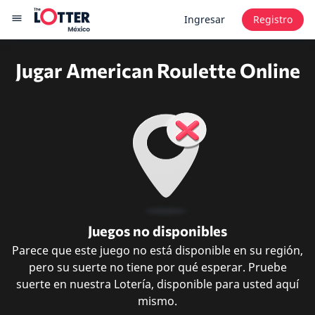
Ingresar
Registro
Jugar American Roulette Online
Juegos no disponibles
Parece que este juego no está disponible en su región,
pero su suerte no tiene por qué esperar. Pruebe
suerte en nuestra Lotería, disponible para usted aquí
mismo.