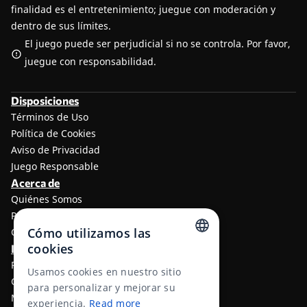
finalidad es el entretenimiento; juegue con moderación y
dentro de sus límites.
El juego puede ser perjudicial si no se controla. Por favor,
juegue con responsabilidad.
Disposiciones
Términos de Uso
Política de Cookies
Aviso de Privacidad
Juego Responsable
Acerca de
Quiénes Somos
Programa de afiliados a TheLotter
Cómo utilizamos las
Contáctenos
cookies
Información
ENGLISH
Resultados de lotería
Usamos cookies en nuestro sitio
Centro de ayuda
RUSSIAN
para personalizar y mejorar su
Métodos de Pago
experiencia.
Read more