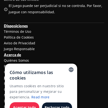
El juego puede ser perjudicial si no se controla. Por favor,
juegue con responsabilidad.
Disposiciones
Términos de Uso
Política de Cookies
Aviso de Privacidad
Juego Responsable
Acerca de
Quiénes Somos
Programa de afiliados a TheLotter
Cómo utilizamos las
Contáctenos
cookies
Información
ENGLISH
Resultados de lotería
Usamos cookies en nuestro sitio
Centro de ayuda
RUSSIAN
para personalizar y mejorar su
Métodos de Pago
experiencia.
Read more
GERMAN
Impuestos de Loterías
RSS
FRENCH
Aceptar todo
Rechazar todo